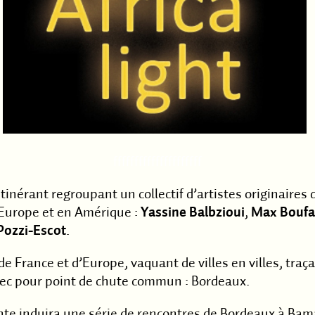
fffffffffffffffffffff
itinérant regroupant un collectif d’artistes originaires
 Europe et en Amérique :
Yassine Balbzioui
,
Max Boufa
Pozzi-Escot
.
de France et d’Europe, vaquant de villes en villes, traç
vec pour point de chute commun : Bordeaux.
ante induira une série de rencontres de Bordeaux à Ba