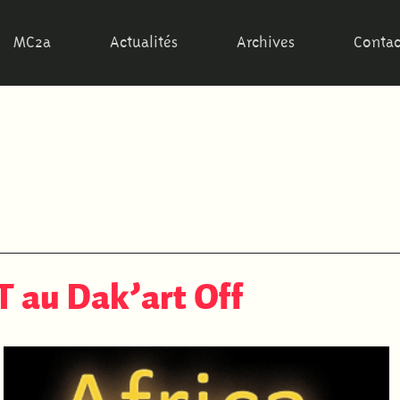
MC2a
Actualités
Archives
Contac
 au Dak’art Off