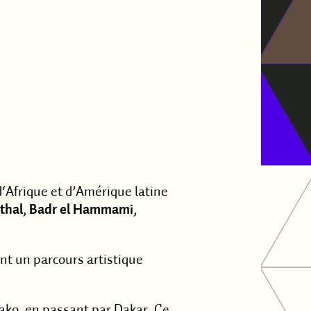
 d‘Afrique et d’Amérique latine
thal
,
Badr el Hammami
,
ant un parcours artistique
mako, en passant par Dakar. Ce