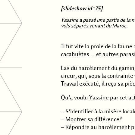
sssssssssssssssss
[slideshow id=75]
Yassine a passé une partie de la 
vols séparés venant du Maroc.
Il fut vite la proie de la fau
cacahuètes….et autres parasit
Las du harcèlement du gamin,
cireur, qui, sous la contraint
Travail exécuté, il reçu sa pi
Qu’a voulu Yassine par cet ac
– S’identifier à la misère local
– Montrer sa différence?
– Répondre au harcèlement par