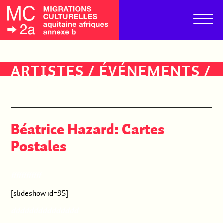
ARTISTES
/
ÉVÉNEMENTS
/
PUBLICS
Béatrice Hazard: Cartes
Postales
ffffffffffff
[slideshow id=95]
ddddddddddddddd