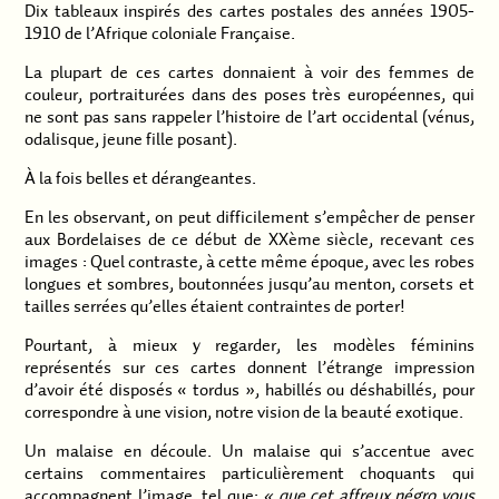
Dix tableaux inspirés des cartes postales des années 1905-
1910 de l’Afrique coloniale Française.
La plupart de ces cartes donnaient à voir des femmes de
couleur, portraiturées dans des poses très européennes, qui
ne sont pas sans rappeler l’histoire de l’art occidental (vénus,
odalisque, jeune fille posant).
À la fois belles et dérangeantes.
En les observant, on peut difficilement s’empêcher de penser
aux Bordelaises de ce début de XXème siècle, recevant ces
images : Quel contraste, à cette même époque, avec les robes
longues et sombres, boutonnées jusqu’au menton, corsets et
tailles serrées qu’elles étaient contraintes de porter!
Pourtant, à mieux y regarder, les modèles féminins
représentés sur ces cartes donnent l’étrange impression
d’avoir été disposés « tordus », habillés ou déshabillés, pour
correspondre à une vision, notre vision de la beauté exotique.
Un malaise en découle. Un malaise qui s’accentue avec
certains commentaires particulièrement choquants qui
accompagnent l’image, tel que:
« que cet affreux négro vous