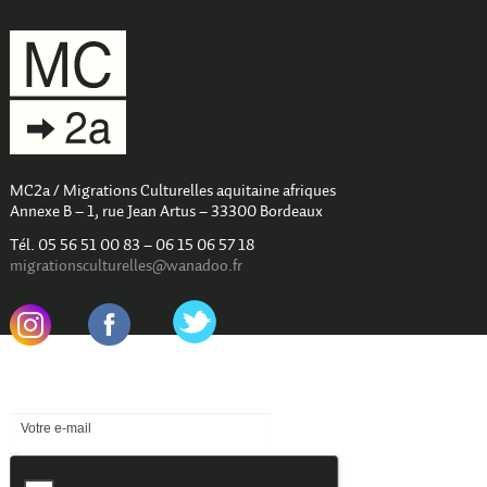
MC2a / Migrations Culturelles aquitaine afriques
Annexe B – 1, rue Jean Artus – 33300 Bordeaux
Tél. 05 56 51 00 83 – 06 15 06 57 18
migrationsculturelles@wanadoo.fr
.
.
Newsletter
reCAPTCHA