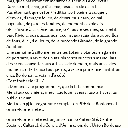
magiques patiemment méditées au sein du « collectif ».
Dans ce mot, chargé d’utopie, réside la clé de la fête.
Pas étonnant que cette 7°édition soit pleine à craquer,
d’envies, d’images folles, de désirs musicaux, de bal
populaire, de paroles tendres, de moments explosifs.
GPF s’invite à la scène foraine, GPF ouvre ses rues, son petit
parc Rivière, ses places, ses recoins, aux regards, aux oreilles
de tous, d’ici, d’ailleurs, de la profonde Gironde, de la grande
Aquitaine.
Une semaine à sillonner entre les totems plantés en galerie
de portraits, à vivre des nuits blanches sur écran marseillais,
des scènes ouvertes aux artistes de demain, mais aussi des
moments offerts aux tout petits, avec en prime une invitation
chez Bordonor, le voisin d’à côté.
C’est tout cela GPF7.
« Demandez le programme », que la fête commence.
Merci aux cuisiniers, merci aux fournisseurs, aux artistes, au
public à venir.
Mettre en pj le programme complet en PDF de « Bordonor et
Grand-Parc en fête »
Grand-Parc en Fête est organisé par : GPintenCité/Centre
Social et Culturel, du Centre d’Animation, de l’Union Bordeaux