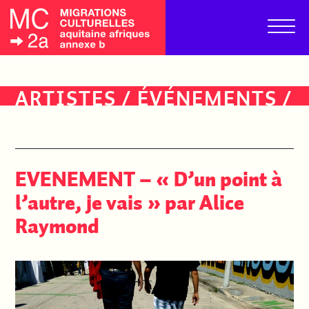
ARTISTES
/
ÉVÉNEMENTS
/
PUBLICS
EVENEMENT – « D’un point à
l’autre, je vais » par Alice
Raymond