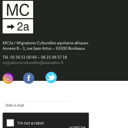
MC2a / Migrations Culturelles aquitaine afriques
Annexe B – 1, rue Jean Artus – 33300 Bordeaux
Tél. 05 56 51 00 83 – 06 15 06 57 18
migrationsculturelles@wanadoo.fr
.
.
Newsletter
reCAPTCHA