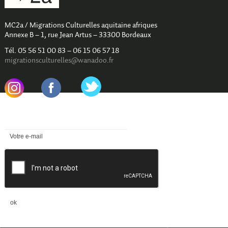
MC2a / Migrations Culturelles aquitaine afriques
Annexe B – 1, rue Jean Artus – 33300 Bordeaux
Tél. 05 56 51 00 83 – 06 15 06 57 18
migrationsculturelles@wanadoo.fr
.
.
Newsletter
reCAPTCHA
ok