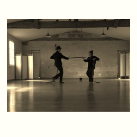
.
.
.
.