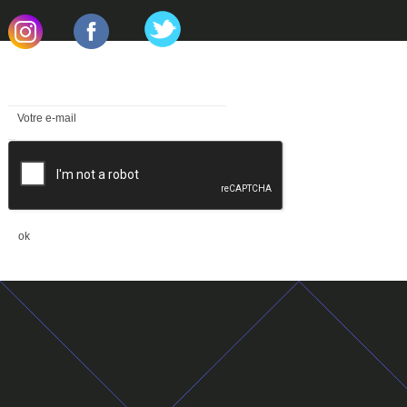
.
.
Newsletter
reCAPTCHA
ok