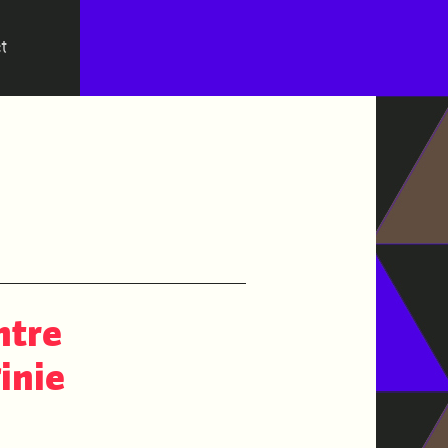
t
ntre
inie