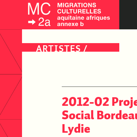
ARTISTES
/
ÉVÉNEMENTS
/
PUBLICS
2012-02 Proje
Social Bordea
Lydie