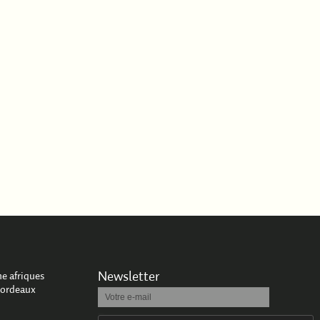
Newsletter
e afriques
Bordeaux
reCAPTCHA