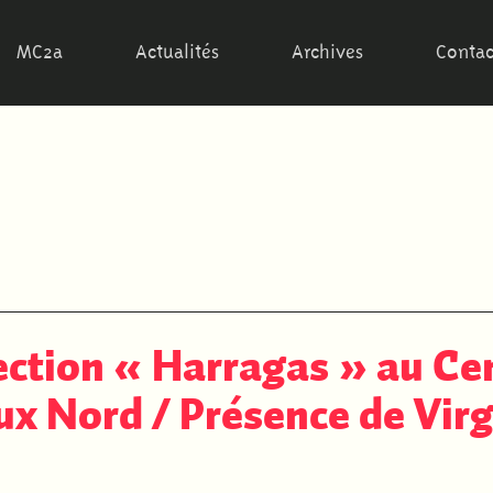
MC2a
Actualités
Archives
Contac
ction « Harragas » au Ce
ux Nord / Présence de Virg