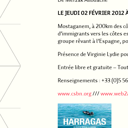
De Merzak Allouache
LE JEUDI 02 FÉVRIER 2012 À
Mostaganem, à 200km des côte
d’immigrants vers les côtes e
groupe rêvant à l’Espagne, po
Présence de Virginie Lydie po
Entrée libre et gratuite – Tou
Renseignements : +33 (0)5 56
www.csbn.org
///
www.web2a