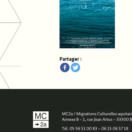
Partager :
MC2a / Migrations Culturelles aquitain
Annexe B – 1, rue Jean Artus – 33300 
Tél. 05 56 51 00 83 – 06 15 06 57 18