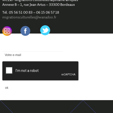
MC2a / Migrations Culturelles aquitaine afriques
Annexe B – 1, rue Jean Artus – 33300 Bordeaux
Tél. 05 56 51 00 83 – 06 15 06 57 18
migrationsculturelles@wanadoo.fr
.
.
Newsletter
reCAPTCHA
ok