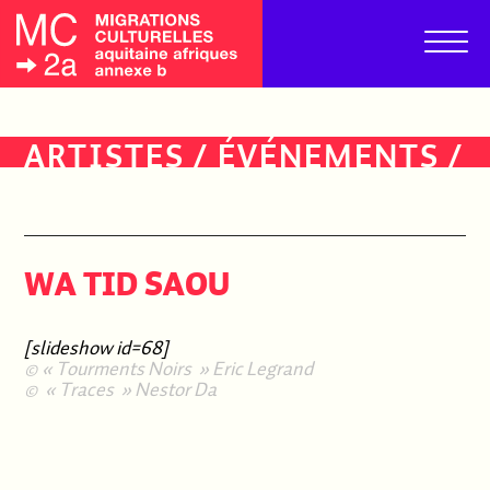
ARTISTES
/
ÉVÉNEMENTS
/
PUBLICS
WA TID SAOU
[slideshow id=68]
© « Tourments Noirs » Eric Legrand
© « Traces » Nestor
Da